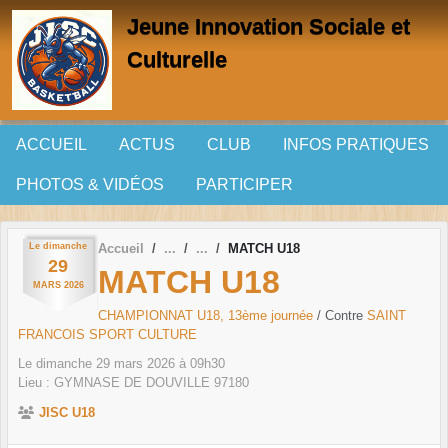
Panneau de gestion des cookies
Jeune Innovation Sociale et
Culturelle
ACCUEIL
ACTUS
CLUB
INFOS PRATIQUES
PHOTOS & VIDÉOS
PARTICIPER
Le
dimanche
Accueil
MATCH U18
29
MATCH U18
MARS
2026
CHAMPIONNAT U18, 13ème journée
/ Contre
SAINT
FRANCOIS SPORT CULTURE
Le
dimanche
29
mars
2026
à 09h30
Lieu :
GYMNASE DE DOUVILLE
97180
JISC U18