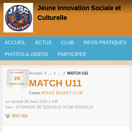
Panneau de gestion des cookies
Jeune Innovation Sociale et
Culturelle
ACCUEIL
ACTUS
CLUB
INFOS PRATIQUES
PHOTOS & VIDÉOS
PARTICIPER
Le
samedi
Accueil
MATCH U11
28
MATCH U11
MARS
2026
Contre
MOULE BASKET CLUB
Le
samedi
28
mars
2026
à 14h
Lieu :
GYMNASE DE DOUVILLE
97180
DOUVILLE
JISC U11